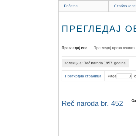
Početna
Стабло коле
ПРЕГЛЕДАЈ ОБ
Прегледај све
Прегледај преко ознака
Колекција: Reč naroda 1957. godina
Претходна страница
Page
о
Оз
Reč naroda br. 452