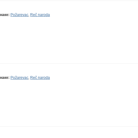
наке:
Požarevac
,
Reč naroda
наке:
Požarevac
,
Reč naroda