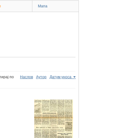
e
Мапа
тирај по
Наслов
Аутор
Датум уноса