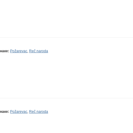
наке:
Požarevac
,
Reč naroda
наке:
Požarevac
,
Reč naroda