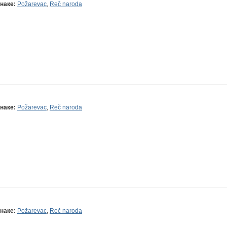
наке:
Požarevac
,
Reč naroda
наке:
Požarevac
,
Reč naroda
наке:
Požarevac
,
Reč naroda