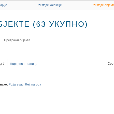
кције
Izlistajte kolekcije
Izlistajte objekt
ЈЕКТЕ (63 УКУПНО)
Претражи објекте
Сор
д 7
Наредна страница
наке:
Požarevac
,
Reč naroda