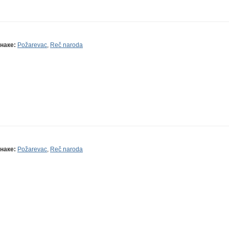
наке:
Požarevac
,
Reč naroda
наке:
Požarevac
,
Reč naroda