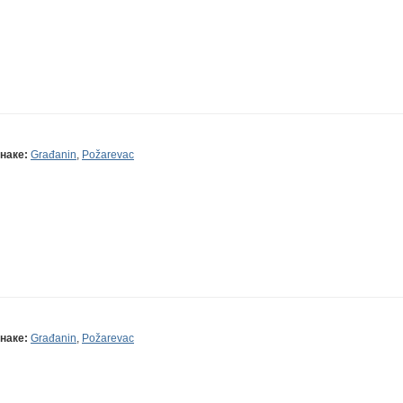
наке:
Građanin
,
Požarevac
наке:
Građanin
,
Požarevac