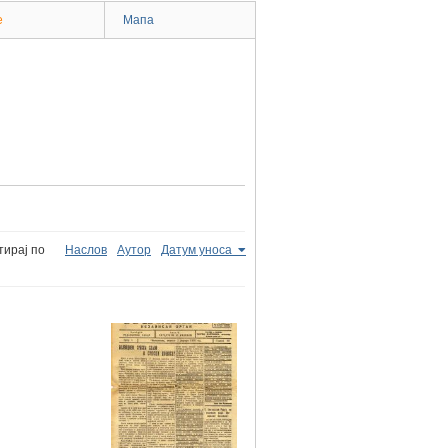
e
Мапа
тирај по
Наслов
Аутор
Датум уноса