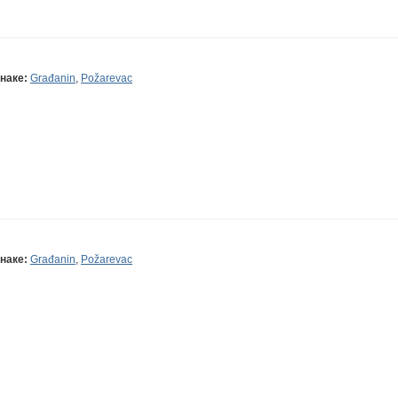
наке:
Građanin
,
Požarevac
наке:
Građanin
,
Požarevac