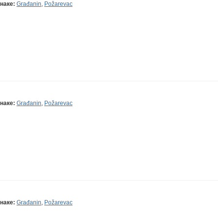
наке:
Građanin
,
Požarevac
наке:
Građanin
,
Požarevac
наке:
Građanin
,
Požarevac