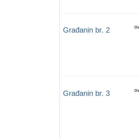
Оз
Građanin br. 2
Оз
Građanin br. 3