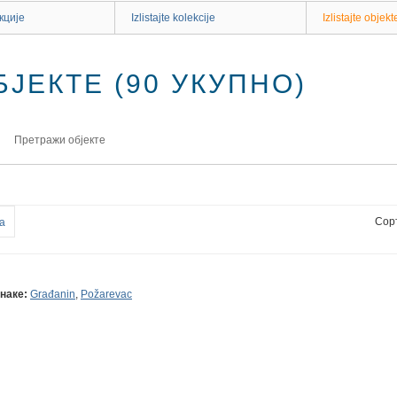
кције
Izlistajte kolekcije
Izlistajte objekt
ЈЕКТЕ (90 УКУПНО)
Претражи објекте
Сор
а
наке:
Građanin
,
Požarevac