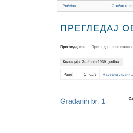
Početna
Стабло коле
ПРЕГЛЕДАЈ ОБ
Прегледај све
Прегледај преко ознака
Колекција: Građanin 1939. godina
Page
од 9
Наредна страниц
Оз
Građanin br. 1