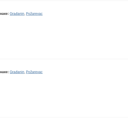
наке:
Građanin
,
Požarevac
наке:
Građanin
,
Požarevac