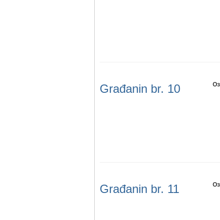
Оз
Građanin br. 10
Оз
Građanin br. 11