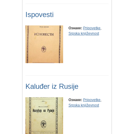
Ispovesti
Ознаке:
Pripovetke
,
Srpska književnost
Kaluđer iz Rusije
Ознаке:
Pripovetke
,
Srpska književnost