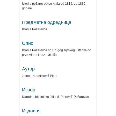
Istorija požarevačkog kraja od 1815. do 1839.
godine
Предметна одредница
Istorija Požarevca
Опис
Istorija Požarevca od Drugog srpskog ustanka do
prve Vlade kneza Miloša
Аутор
Jelena Nedeljković-Piper
Извор
Narodna biblioteka "Ilija M. Petrović" Požarevac
Издавач