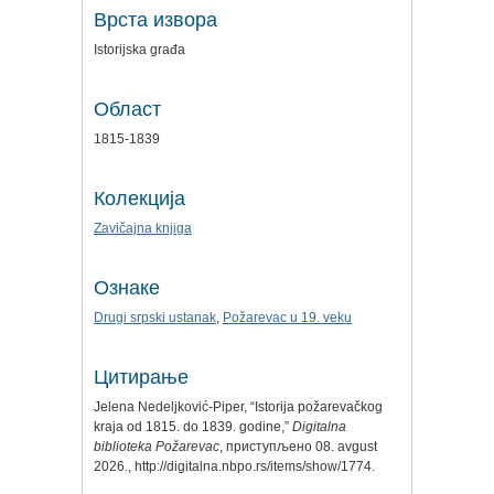
Врста извора
Istorijska građa
Област
1815-1839
Колекција
Zavičajna knjiga
Ознаке
Drugi srpski ustanak
,
Požarevac u 19. veku
Цитирање
Jelena Nedeljković-Piper, “Istorija požarevačkog
kraja od 1815. do 1839. godine,”
Digitalna
biblioteka Požarevac
, приступљено 08. avgust
2026.,
http://digitalna.nbpo.rs/items/show/1774
.