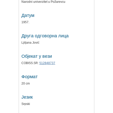
Narodni univerzitet u Požarevcu
Датум
1957.
Друга одговорна лица
Ljiljana Jović
Објекат у вези
COBISS.SR:
512848737
Формат
20 cm
Језик
Srpski