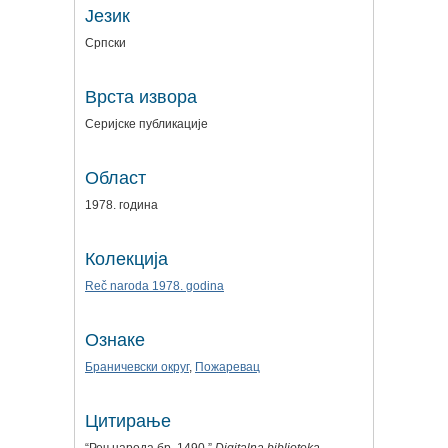
Језик
Српски
Врста извора
Серијске публикације
Област
1978. година
Колекција
Reč naroda 1978. godina
Ознаке
Браничевски округ
,
Пожаревац
Цитирање
“Реч народа бр. 1490,”
Digitalna biblioteka