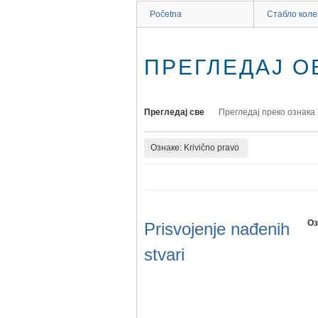
Početna
Стабло коле
ПРЕГЛЕДАЈ ОБ
Прегледај све
Прегледај преко ознака
Ознаке: Krivično pravo
Оз
Prisvojenje nađenih
stvari