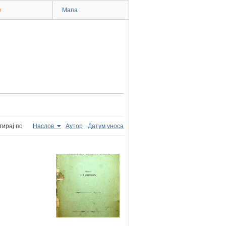
e
Мапа
тирај по
Наслов
Аутор
Датум уноса