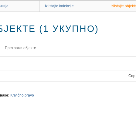
кције
Izlistajte kolekcije
Izlistajte objekt
ЈЕКТЕ (1 УКУПНО)
Претражи објекте
Сор
наке:
Krivično pravo