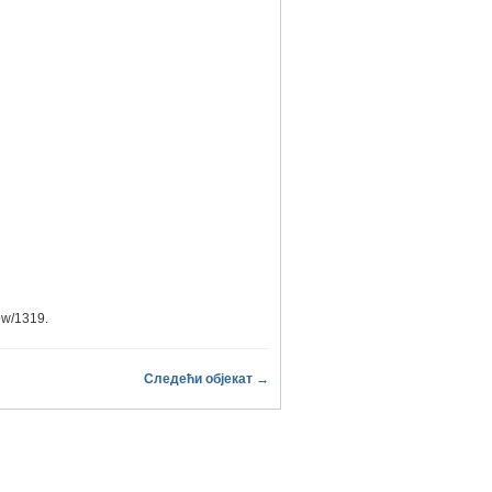
how/1319
.
Следећи објекат →