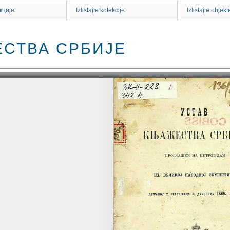
кције
Izlistajte kolekcije
Izlistajte objekt
ЕСТВА СРБИЈЕ