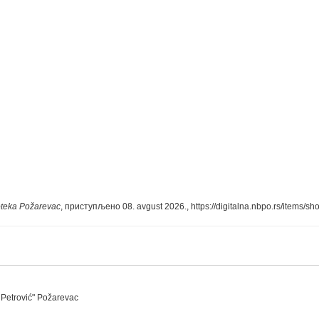
ioteka Požarevac
, приступљено 08. avgust 2026.,
https://digitalna.nbpo.rs/items/s
. Petrović" Požarevac