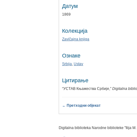
Датум
1869
Колекција
Zavičajna knjiga
Ознаке
Srbija
,
Ustav
Цитирање
“УСТАВ Књажества Србије,”
Digitalna bibl
← Претходни објекат
Digitalna biblioteka Narodne biblioteke "Ilija M