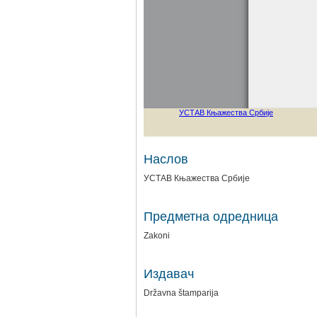
Наслов
УСТАВ Књажества Србије
Предметна одредница
Zakoni
Издавач
Državna štamparija