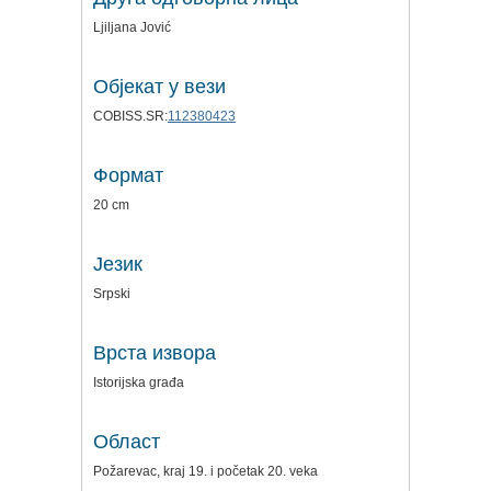
Ljiljana Jović
Објекат у вези
COBISS.SR:
112380423
Формат
20 cm
Језик
Srpski
Врста извора
Istorijska građa
Област
Požarevac, kraj 19. i početak 20. veka