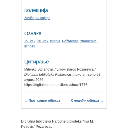
Колекција
Zavičajna knjiga
Ознаке
19. vek
,
20. vek
,
istorija
,
Požarevac
,
znamenite
ličnosti
Цитирање
Milenko Stojanović, “Likovi starog Požarevca,”
Digitalna biblioteka Požarevac
, приступљено 08.
avgust 2026.,
https://digitalna.nbpo.rs/items/show/1776
.
← Претходни објекат
Следећи објекат →
Digitalna biblioteka Narodne biblioteke "Ilija M.
Petrović" Požarevac