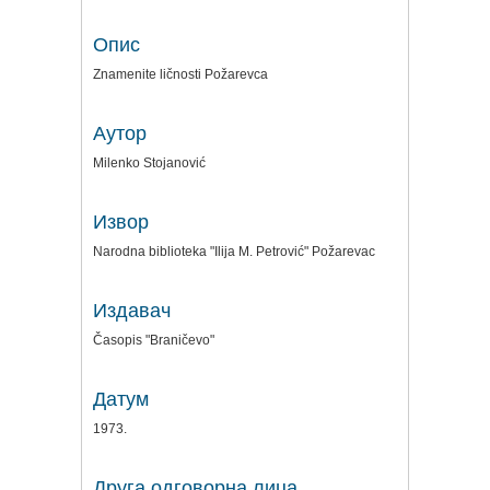
Опис
Znamenite ličnosti Požarevca
Аутор
Milenko Stojanović
Извор
Narodna biblioteka "Ilija M. Petrović" Požarevac
Издавач
Časopis "Braničevo"
Датум
1973.
Друга одговорна лица