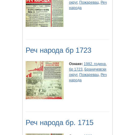
округ
,
Пожаревац
,
Реч
народа
Реч народа бр 1723
Ознаке:
1982. година
,
бр 1723
,
Браничевски
округ
,
Пожаревац
,
Реч
народа
Реч народа бр. 1715