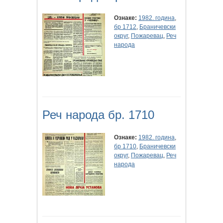
Ознаке:
1982. година
,
бр 1712
,
Браничевски
округ
,
Пожаревац
,
Реч
народа
Реч народа бр. 1710
Ознаке:
1982. година
,
бр 1710
,
Браничевски
округ
,
Пожаревац
,
Реч
народа