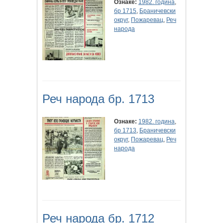
Ознаке:
1982. година
,
бр 1715
,
Браничевски
округ
,
Пожаревац
,
Реч
народа
Реч народа бр. 1713
Ознаке:
1982. година
,
бр 1713
,
Браничевски
округ
,
Пожаревац
,
Реч
народа
Реч народа бр. 1712