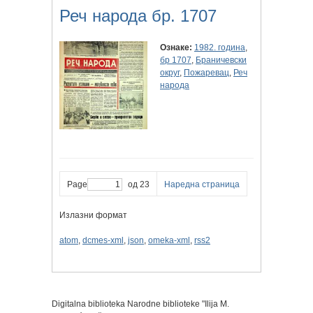
Реч народа бр. 1707
Ознаке:
1982. година
,
бр 1707
,
Браничевски
округ
,
Пожаревац
,
Реч
народа
Page
од 23
Наредна страница
Излазни формат
atom
,
dcmes-xml
,
json
,
omeka-xml
,
rss2
Digitalna biblioteka Narodne biblioteke "Ilija M.