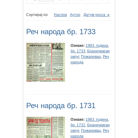
Сортирај по
Наслов
Аутор
Датум уноса
Реч народа бр. 1733
Ознаке:
1983. година
,
бр. 1733
,
Браничевски
округ
,
Пожаревац
,
Реч
народа
Реч народа бр. 1731
Ознаке:
1983. година
,
бр. 1731
,
Браничевски
округ
,
Пожаревац
,
Реч
народа