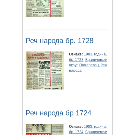
Реч народа бр. 1728
Ознаке:
1983. година
,
бр. 1728
,
Браничевски
округ
,
Пожаревац
,
Реч
народа
Реч народа бр 1724
Ознаке:
1983. година
,
бр. 1724
,
Браничевски