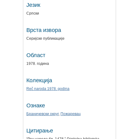
Језик
Српски
Врста извора
Серијске публикације
Област
1978. година
Колекција
Reč naroda 1978. godina
Ознаке
Браничевски округ
,
Пожаревац
Цитирање
“Реч народа бр. 1478,”
Digitalna biblioteka