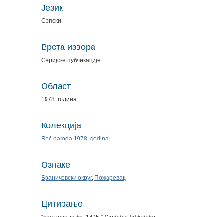
Језик
Српски
Врста извора
Серијске публикације
Област
1978. година
Колекција
Reč naroda 1978. godina
Ознаке
Браничевски округ
,
Пожаревац
Цитирање
“реч народа бр. 1495,”
Digitalna biblioteka