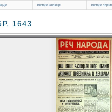
кције
Izlistajte kolekcije
Izlistajte objekt
Р. 1643