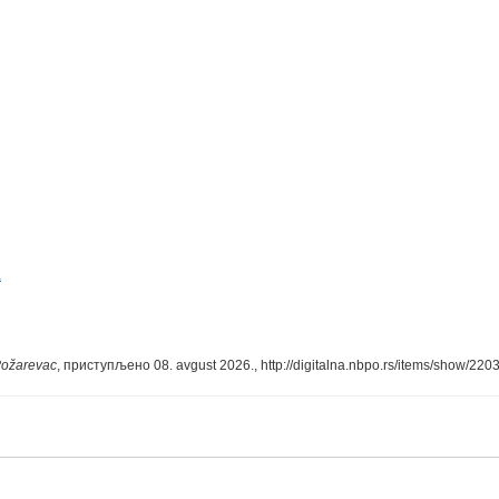
а
 Požarevac
, приступљено 08. avgust 2026.,
http://digitalna.nbpo.rs/items/show/220