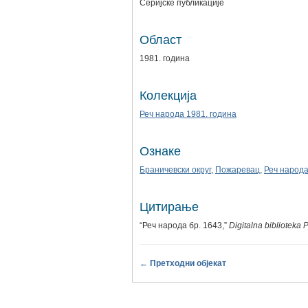
Серијске публикације
Област
1981. година
Колекција
Реч народа 1981. година
Ознаке
Браничевски округ
,
Пожаревац
,
Реч народ
Цитирање
“Реч народа бр. 1643,”
Digitalna biblioteka
← Претходни објекат