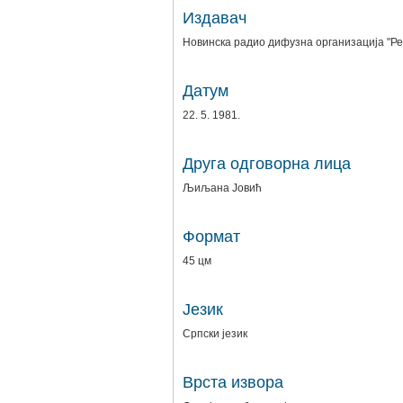
Издавач
Новинска радио дифузна организација "Р
Датум
22. 5. 1981.
Друга одговорна лица
Љиљана Јовић
Формат
45 цм
Језик
Српски језик
Врста извора