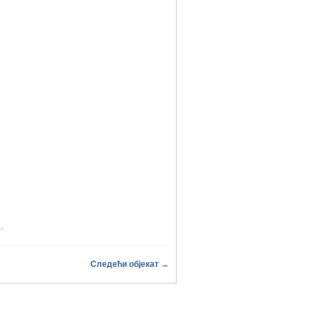
3
.
Следећи објекат →